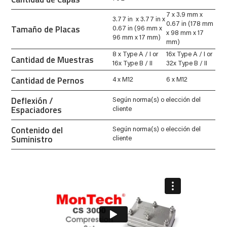
7 x 3.9 mm x
3.77 in x 3.77 in x
0.67 in (178 mm
Tamaño de Placas
0.67 in (96 mm x
x 98 mm x 17
96 mm x 17 mm)
mm)
8 x Type A / I or
16x Type A / I or
Cantidad de Muestras
16x Type B / II
32x Type B / II
Cantidad de Pernos
4 x M12
6 x M12
Deflexión /
Según norma(s) o elección del
Espaciadores
cliente
Contenido del
Según norma(s) o elección del
Suministro
cliente