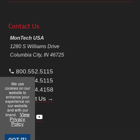
Contact Us
MonTech USA
1280 S Williams Drive
Columbia City, IN 46725
800.552.5115
260.244.5115
We use
cookies on our
260.244.4158
website to
enhance your
Contact Us →
experience on
our website
and with our
View
brand.
Privacy
Policy
GOT IT!