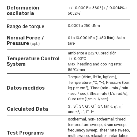
Deformación
+/- 0.0001° a 360° (+/-0.0014% a
oscilatoria
5032%)
Rango de torque
0.0001 a 250 dNm
Normal Force /
0 to 10.000 kPa (1.450 lbin), Auto
Pressure
tare
(opt.)
ambiente a 232°C, precisión
Temperature Control
+/-0.03°C
System
Max. heading and cooling rate:
85°C/min
Torque (dNm, lbf.in, kgf.cm),
Temperature (°C, °F), Pressure (bar,
Datos medidos
kg per cm²), Time (min - min / min
- sec / sec), Shear rate (1/s, rad/s),
Cure rate (1/min, 1/sec)
S΄, S˝, S*, G΄, G˝, G*, tan δ, η΄, η˝
Calculated Data
and η*, J΄, J˝, J*
Isothermal, non-isothermal, timed,
temperature sweep, strain sweep,
frequency sweep, shear rate sweep,
Test Programs
multi sweep, relaxation, retardation,