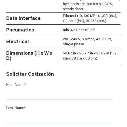
hysteresis, tension tests, LAOS,
steady shear
Ethernet (10/100 MBit), USB (int.),
Data Interface
CF card (int.), RS232 (opt.)
Pneumatics
min. 4.5 Bar / 60 psi
200-240 V, 6 Amps, 47-63 Hz,
Electrical
Single phase
Dimensions (H x W x
59.84 in x 26.77 in x 23.62 in (152
D)
cm x 68 cm x 60 cm)
Solicitar Cotización