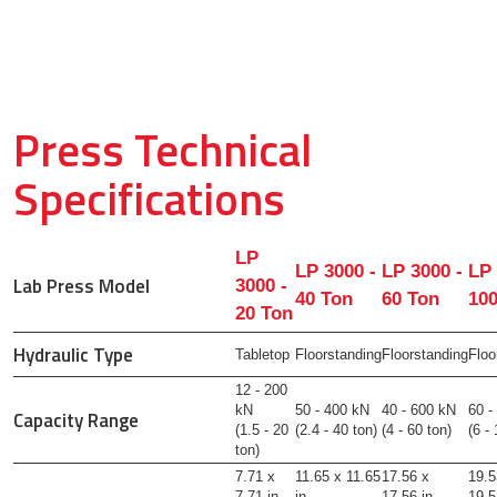
Press Technical
Specifications
LP
LP 3000 -
LP 3000 -
LP 
Lab Press Model
3000 -
40 Ton
60 Ton
10
20 Ton
Hydraulic Type
Tabletop
Floorstanding
Floorstanding
Floo
12 - 200
kN
50 - 400 kN
40 - 600 kN
60 -
Capacity Range
(1.5 - 20
(2.4 - 40 ton)
(4 - 60 ton)
(6 -
ton)
7.71 x
11.65 x 11.65
17.56 x
19.5
7.71 in
in
17.56 in
19.5