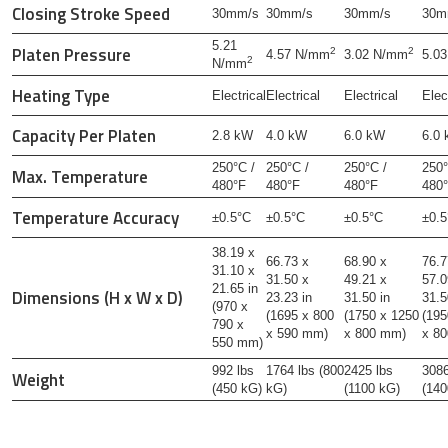
Closing Stroke Speed
30mm/s
30mm/s
30mm/s
30m
5.21
Platen Pressure
2
2
4.57 N/mm
3.02 N/mm
5.0
2
N/mm
Heating Type
Electrical
Electrical
Electrical
Elec
Capacity Per Platen
2.8 kW
4.0 kW
6.0 kW
6.0
250°C /
250°C /
250°C /
250°
Max. Temperature
480°F
480°F
480°F
480
Temperature Accuracy
±0.5°C
±0.5°C
±0.5°C
±0.5
38.19 x
66.73 x
68.90 x
76.7
31.10 x
31.50 x
49.21 x
57.0
21.65 in
Dimensions (H x W x D)
23.23 in
31.50 in
31.5
(970 x
(1695 x 800
(1750 x 1250
(195
790 x
x 590 mm)
x 800 mm)
x 8
550 mm)
992 lbs
1764 lbs (800
2425 lbs
3086
Weight
(450 kG)
kG)
(1100 kG)
(140