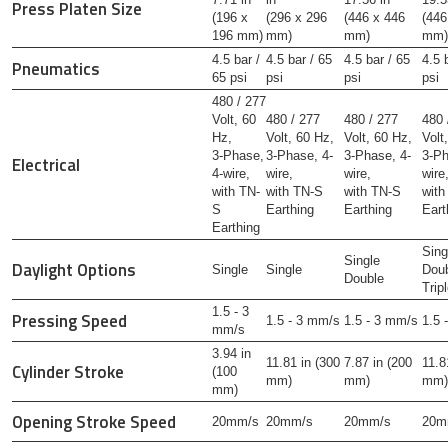
Press Platen Size
(196 x
(296 x 296
(446 x 446
(446
196 mm)
mm)
mm)
mm)
4.5 bar /
4.5 bar / 65
4.5 bar / 65
4.5 
Pneumatics
65 psi
psi
psi
psi
480 / 277
Volt, 60
480 / 277
480 / 277
480 
Hz,
Volt, 60 Hz,
Volt, 60 Hz,
Volt
3-Phase,
3-Phase, 4-
3-Phase, 4-
3-Ph
Electrical
4-wire,
wire,
wire,
wire
with TN-
with TN-S
with TN-S
with
S
Earthing
Earthing
Eart
Earthing
Sing
Single
Daylight Options
Single
Single
Dou
Double
Trip
1.5 - 3
Pressing Speed
1.5 - 3 mm/s
1.5 - 3 mm/s
1.5 
mm/s
3.94 in
11.81 in (300
7.87 in (200
11.8
Cylinder Stroke
(100
mm)
mm)
mm)
mm)
Opening Stroke Speed
20mm/s
20mm/s
20mm/s
20m